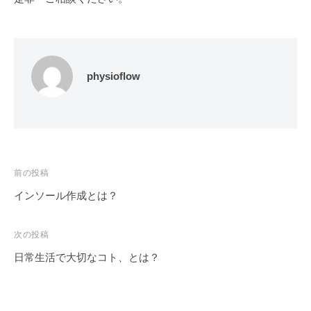
physioflow
投
前の投稿
稿
インソール作成とは？
ナ
ビ
次の投稿
ゲ
日常生活で大切なコト、とは？
ー
シ
ョ