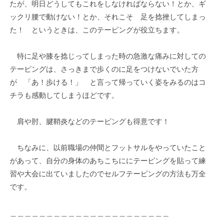
たが、明日どうしてもこれをしなければならない！とか、ギ
ックリ腰で動けない！とか、それこそ 足を捻挫してしまっ
た！ というときは、このテーピングが役立ちます。
特に足や膝を捻じってしまった時の急激な痛みに対しての
テーピングは、さっきまで歩くのに足をつけないでいた方
が 「あ！歩ける！」 と言って帰っていく姿をみるのはコ
チラも感動してしまうほどです。
肩や肘、腱鞘炎などのテーピングも得意です！
ちなみに、以前職場の仲間とフットサルをやっていたこと
があって、自分の身体のあちこちににテーピングを貼って練
習や大会に出ていましたのでセルフテーピングの方法も万全
です。
＿＿＿＿＿＿＿＿＿＿＿＿＿＿＿＿＿＿＿＿＿＿