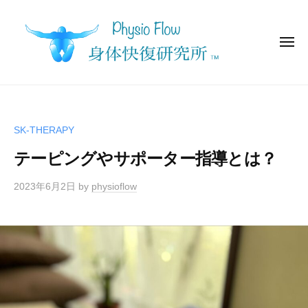
身
コ
体
ン
快
テ
メ
復
ニ
ュ
ン
研
ー
身
究
ツ
P
所
体
h
へ
y
ス
快
SK-THERAPY
s
キ
復
i
テーピングやサポーター指導とは？
ッ
研
o
プ
究
F
2023年6月2日
by
physioflow
所
l
o
w
（
フ
ィ
ジ