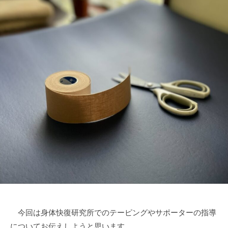
オ
フ
ロ
ウ
）
今回は身体快復研究所でのテーピングやサポーターの指導
についてお伝えしようと思います。