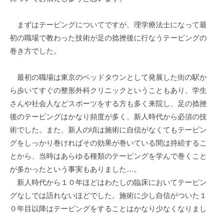
まずはテーピングについてですが、理学療法士になって最
初の職場で教わった技術が足の捻挫後に行なうテーピングの
巻き方でした。
最初の職場は東京のベッドタウンとして発展した街の駅か
ら歩いてすぐの整形外科クリニックということもあり、学生
さんや社会人などスポーツをする方も多く来院し、足の捻挫
後のテーピングはかなり頻度が多く、新人時代から必須の技
術でした。また、新人の頃は施術に自信がなくてもテーピン
グをしっかり巻ければその効果が巻いている間は持続するこ
とから、当時はあらゆる種類のテーピングを学んで巻くこと
が多かったという事実もありました…。
新人時代から１０年ほどはわたしの臨床においてテーピン
グなしでは語れないほどでした。施術に少し自信がついた１
０年目以降はテーピングをすることはかなり少なくなりまし