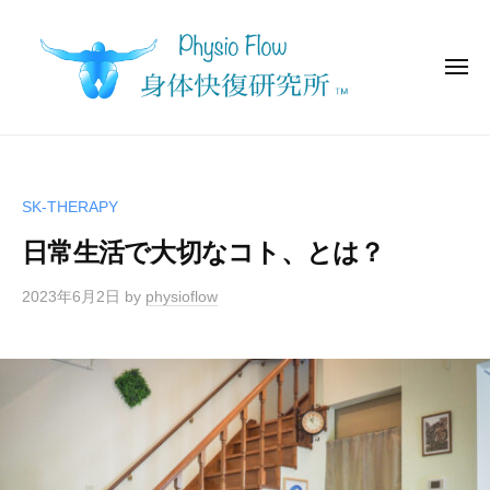
身
コ
体
ン
快
テ
メ
復
ニ
ュ
ン
研
ー
身
究
ツ
P
所
体
h
へ
y
ス
快
SK-THERAPY
s
キ
復
i
日常生活で大切なコト、とは？
ッ
研
o
プ
究
F
2023年6月2日
by
physioflow
所
l
o
w
（
フ
ィ
ジ