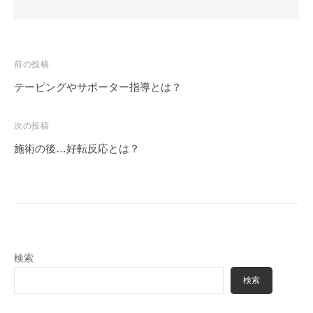
投
前の投稿
稿
テーピングやサポーター指導とは？
ナ
ビ
次の投稿
ゲ
施術の後…好転反応とは？
ー
シ
ョ
ン
検索
検索