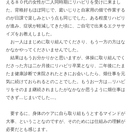
える８０代の女性が二人同時期にリハビリを受けに来まし
た。背格好もほぼ同じで、庭いじりと自家用の畑で作業する
のが日課で楽しみという点も同じでした。ある程度リハビリ
が進み、症状が軽減してきた頃に、ご自宅で出来るエクササ
イズをお教えしました。
お一人はまじめに取り組んでくださり、もう一方の方はな
かなかやってくださいませんでした。
結果はもうお分かりかと思いますが、体操に取り組んでく
ださった方は二か月後にリハビリ卒業となり、二年後にたま
たま健康診断で来院されたときにお会いしたら、畑仕事を元
気に続けておられるとのことでした。もうお一方は…リハビ
リをそのまま継続されましたがなかなか思うように畑仕事は
できず…じまいでした…。
要するに、身体のケアに自ら取り組もうとするマインドが
大事、ということなのですが、そのためには仕組みの理解が
必要だとも感じます。